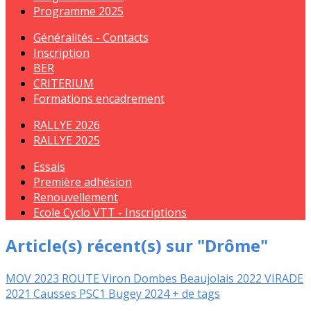
Programme 2025
Généralités - Contacts
Inscription
BER
CRITERIUM
Formations encadrement
RALLYE 2026
RALLYE 2025
Essais
Première adhésion
Renouvellement
Ecole Cyclo VTT - Inscriptions
Article(s) récent(s) sur "Drôme"
MOV
2023
ROUTE
Viron
Dombes
Beaujolais
2022
VIRADE
2021
Causses
PSC1
Bugey
2024
+ de tags