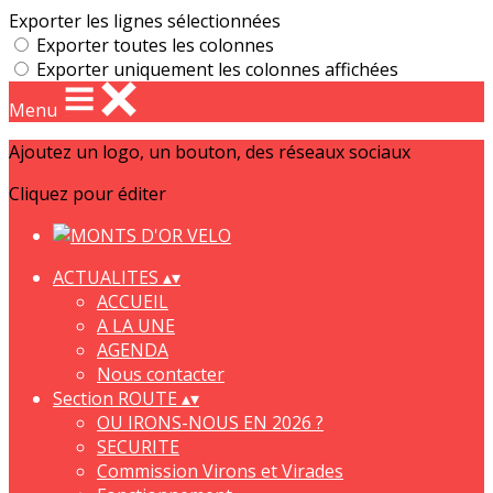
Exporter les lignes sélectionnées
Exporter toutes les colonnes
Exporter uniquement les colonnes affichées
Menu
Ajoutez un logo, un bouton, des réseaux sociaux
Cliquez pour éditer
ACTUALITES
▴
▾
ACCUEIL
A LA UNE
AGENDA
Nous contacter
Section ROUTE
▴
▾
OU IRONS-NOUS EN 2026 ?
SECURITE
Commission Virons et Virades