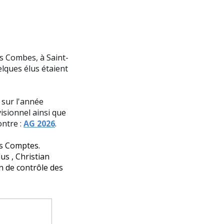
es Combes, à Saint-
lques élus étaient
 sur l'année
visionnel ainsi que
ontre :
AG 2026
.
es Comptes.
s , Christian
n de contrôle des