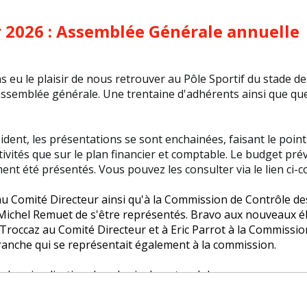
r 2026 : Assemblée Générale annuelle
 eu le plaisir de nous retrouver au Pôle Sportif du stade d
ssemblée générale. Une trentaine d'adhérents ainsi que que
dent, les présentations se sont enchainées, faisant le point
tivités que sur le plan financier et comptable. Le budget pré
t été présentés. Vous pouvez les consulter via le lien ci-c
s au Comité Directeur ainsi qu'à la Commission de Contrôle d
Michel Remuet de s'être représentés. Bravo aux nouveaux élu
 Troccaz au Comité Directeur et à Eric Parrot à la Commissio
ranche qui se représentait également à la commission.
leur implication dans la vie de notre club.