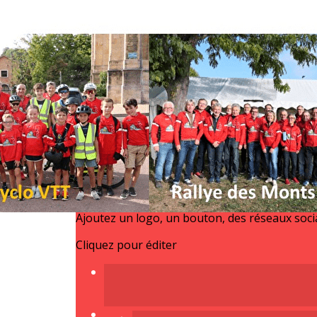
Exporter les lignes sélectionnées
Exporter toutes les colonnes
Exporter uniquement les colonnes affichées
Menu
<
>
ACCUEIL
A LA UNE
AGENDA
Nous contacter
Ajoutez un logo, un bouton, des réseaux soc
Cliquez pour éditer