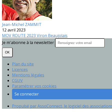
Jean-Michel ZAMMIT
12 avril 2023
MOV
ROUTE
2023
Viron
Beaujolais
Je m'abonne à la newsletter
OK
Plan du site
Licences
Mentions légales
CGUV
Paramétrer vos cookies
Se connecter
Propulsé par AssoConnect, le logiciel des association