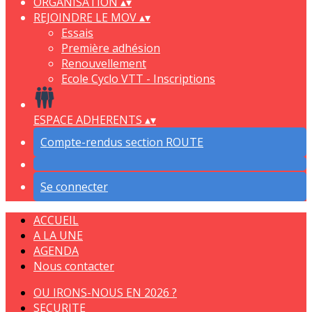
ORGANISATION
▴
▾
REJOINDRE LE MOV
▴
▾
Essais
Première adhésion
Renouvellement
Ecole Cyclo VTT - Inscriptions
ESPACE ADHERENTS
▴
▾
Compte-rendus section ROUTE
Se connecter
ACCUEIL
A LA UNE
AGENDA
Nous contacter
OU IRONS-NOUS EN 2026 ?
SECURITE