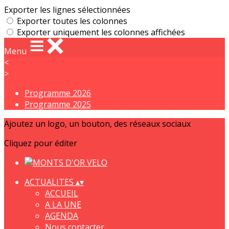
Exporter les lignes sélectionnées
Exporter toutes les colonnes
Exporter uniquement les colonnes affichées
Menu
<
>
Programme 2026
Programme 2025
Ajoutez un logo, un bouton, des réseaux sociaux
Cliquez pour éditer
ACTUALITES
▴
▾
ACCUEIL
A LA UNE
AGENDA
Nous contacter