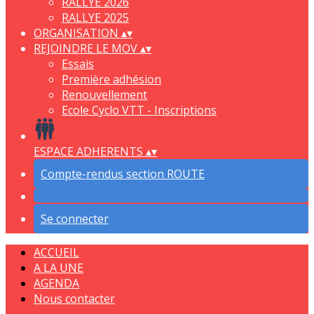
RALLYE 2026
RALLYE 2025
ORGANISATION
▴
▾
REJOINDRE LE MOV
▴
▾
Essais
Première adhésion
Renouvellement
Ecole Cyclo VTT - Inscriptions
ESPACE ADHERENTS
▴
▾
Compte-rendus section ROUTE
Se connecter
ACCUEIL
A LA UNE
AGENDA
Nous contacter