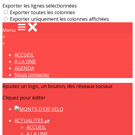
Exporter les lignes sélectionnées
Exporter toutes les colonnes
Exporter uniquement les colonnes affichées
Menu
<
>
ACCUEIL
A LA UNE
AGENDA
Nous contacter
Ajoutez un logo, un bouton, des réseaux sociaux
Cliquez pour éditer
ACTUALITES
▴
▾
ACCUEIL
A LA UNE