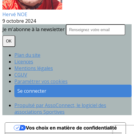
Hervé NOE
9 octobre 2024
Je m'abonne à la newsletter
OK
Plan du site
Licences
Mentions légales
CGUV
Paramétrer vos cookies
Se connecter
Propulsé par AssoConnect, le logiciel des
associations Sportives
Vos choix en matière de confidentialité