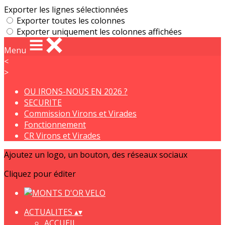
Exporter les lignes sélectionnées
Exporter toutes les colonnes
Exporter uniquement les colonnes affichées
Menu
<
>
OU IRONS-NOUS EN 2026 ?
SECURITE
Commission Virons et Virades
Fonctionnement
CR Virons et Virades
Ajoutez un logo, un bouton, des réseaux sociaux
Cliquez pour éditer
ACTUALITES
▴
▾
ACCUEIL