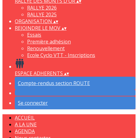
RALLYE DES MONTS D'OR
▴
▾
RALLYE 2026
RALLYE 2025
ORGANISATION
▴
▾
REJOINDRE LE MOV
▴
▾
Essais
Première adhésion
Renouvellement
Ecole Cyclo VTT - Inscriptions
ESPACE ADHERENTS
▴
▾
Compte-rendus section ROUTE
Se connecter
ACCUEIL
A LA UNE
AGENDA